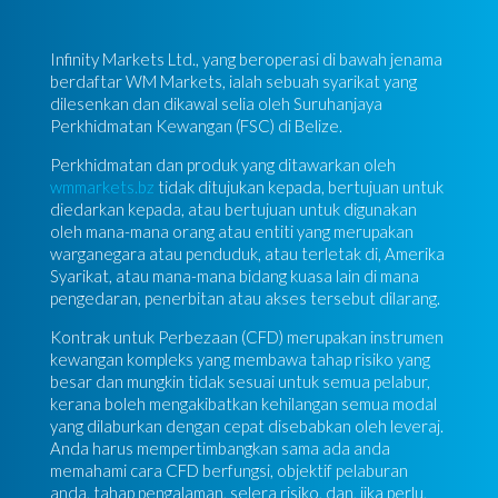
Infinity Markets Ltd., yang beroperasi di bawah jenama
berdaftar WM Markets, ialah sebuah syarikat yang
dilesenkan dan dikawal selia oleh Suruhanjaya
Perkhidmatan Kewangan (FSC) di Belize.
Perkhidmatan dan produk yang ditawarkan oleh
wmmarkets.bz
tidak ditujukan kepada, bertujuan untuk
diedarkan kepada, atau bertujuan untuk digunakan
oleh mana-mana orang atau entiti yang merupakan
warganegara atau penduduk, atau terletak di, Amerika
Syarikat, atau mana-mana bidang kuasa lain di mana
pengedaran, penerbitan atau akses tersebut dilarang.
Kontrak untuk Perbezaan (CFD) merupakan instrumen
kewangan kompleks yang membawa tahap risiko yang
besar dan mungkin tidak sesuai untuk semua pelabur,
kerana boleh mengakibatkan kehilangan semua modal
yang dilaburkan dengan cepat disebabkan oleh leveraj.
Anda harus mempertimbangkan sama ada anda
memahami cara CFD berfungsi, objektif pelaburan
anda, tahap pengalaman, selera risiko, dan, jika perlu,